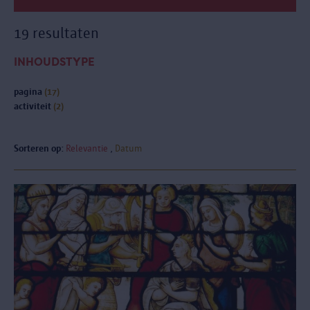
19 resultaten
INHOUDSTYPE
pagina
(17)
activiteit
(2)
Sorteren op:
Relevantie
Datum