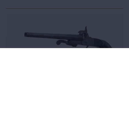
Wandelstok en penvuurpistool
In het Château de Prangins (Musée national suisse) loopt tot 11
oktober de tentoonstelling
Colonialisme. Une Suisse impliquée
,
Voor deze expo leende het MAS een wandelstok (gemaakt in
Kalimantan) en een pistool van Europese makelij uit.