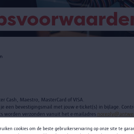
psvoorwaarde
n
er Cash, Maestro, MasterCard of VISA.
 je een bevestigingsmail met jouw e-ticket(s) in bijlage. Cont
ts worden verzonden vanuit het e-mailadres
noreply@antwe
ngen en ga je straks al naar het museum?
We helpen je graag verder.
ruiken cookies om de beste gebruikerservaring op onze site te gar