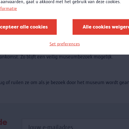
 pas na 48 uur de betaling bevestigt. Je ontvangt de e-ticket
 aanvaarden, gaat u akkoord met het gebruik van deze cookies.
seum je e-ticket (opgelet: dit is niet hetzelfde als de beves
nformatie
eitskaart, Museumpas, A-kaart, Lerarenkaart, waardebon ... Bij
useum niet bezoeken.
cepteer alle cookies
Alle cookies weiger
open.
ug of ruilen ze om als je bezoek door het museum wordt gean
Set preferences
ct met ons op: tel. +32 3 338 44 00 of
mas@antwerpen.be
aankomst. Zo blijft een veilig museumbezoek mogelijk.
ug of ruilen ze om als je bezoek door het museum wordt gean
de