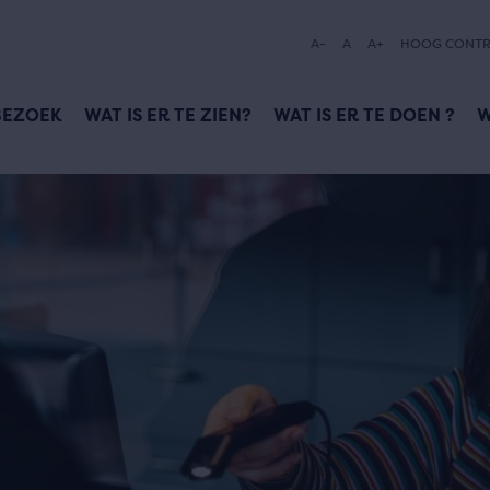
A-
A
A+
HOOG CONTR
BEZOEK
WAT IS ER TE ZIEN?
WAT IS ER TE DOEN ?
W