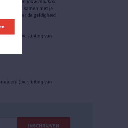
s dan later in jouw mailbox.
tigingsmail!) samen met je
 twijfel over de geldigheid
en
nuleerd (bv. sluiting van
.
nuleerd (bv. sluiting van