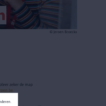
n
© Jeroen Broeckx
roleer zeker de map
rpen.be
.
anderen.