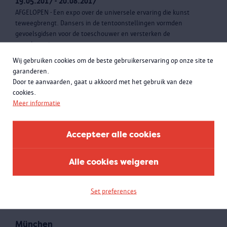
19.05.2017 - 20.08.2017
AFGELOPEN - Een expo over de universele ervaring die kunst
teweegbrengt. Dansers in de tentoonstellingen vormden
gevoelsgidsen voor de toeschouwer en versterken de
totaalervaring.
Wij gebruiken cookies om de beste gebruikerservaring op onze site te
garanderen.
Door te aanvaarden, gaat u akkoord met het gebruik van deze
cookies.
Meer informatie
Accepteer alle cookies
Alle cookies weigeren
Set preferences
München