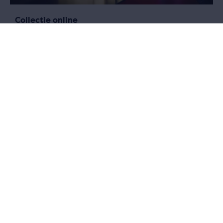
Collectie online
Wil je eender waar en wanneer informatie opzoeken of gewoon
genieten van alle sporen uit het verleden van Antwerpen en de
wereld? Dat kan.