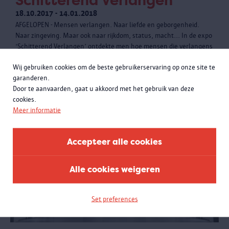
Schitterend Verlangen
18.10.2017 - 14.01.2018
AFGELOPEN - Mensen verlangen. Naar liefde en geborgenheid.
Naar zingeving. Maar ook naar rijkdom, status, macht... In de expo
‘Schitterend Verlangen’ ontdekte men hoe mensen die verlangens
tastbaar maken in opvallende objecten, vaak van diamant.
Wij gebruiken cookies om de beste gebruikerservaring op onze site te
garanderen.
Door te aanvaarden, gaat u akkoord met het gebruik van deze
cookies.
Meer informatie
Accepteer alle cookies
Alle cookies weigeren
Set preferences