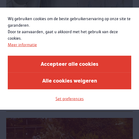
Wij gebruiken cookies om de beste gebruikerservaring op onze site te
garanderen.
Door te aanvaarden, gaat u akkoord met het gebruik van deze
cookies.
Meer informatie
Alle hens aan dek
Accepteer alle cookies
26.04.2014 - 31.12.2015
AFGELOPEN - Het MAS eerde 75 jaar vzw Vrienden van het
Alle cookies weigeren
Nationaal Scheepvaartmuseum. Een presentatie in het Kijkdepot
bracht verhalen en voorwerpen van verzamelaars met een passie
voor scheepvaart.
Set preferences