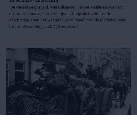
24.04.2015 - 16.08.2015
‘De wereld gespiegeld. Wereldkaarten van de Middeleeuwen tot
nu’. nam je mee op ontdekkingsreis langs de fascinerende
geschiedenis van het westerse wereldbeeld van de Middeleeuwen
tot nu. We ontvingen 48.718 bezoekers.
Exodus