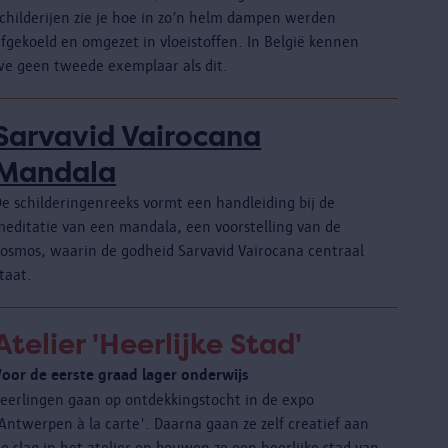
schilderijen zie je hoe in zo’n helm dampen werden
fgekoeld en omgezet in vloeistoffen. In België kennen
we geen tweede exemplaar als dit.
Sarvavid Vairocana
Mandala
De schilderingenreeks vormt een handleiding bij de
meditatie van een mandala, een voorstelling van de
kosmos, waarin de godheid Sarvavid Vairocana centraal
taat.
Atelier 'Heerlijke Stad'
Voor de eerste graad lager onderwijs
Leerlingen gaan op ontdekkingstocht in de expo
Antwerpen à la carte'. Daarna gaan ze zelf creatief aan
e slag in het atelier en bouwen ze een heerlijke stad van