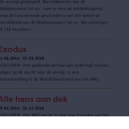
‘De wereld gespiegeld. Wereldkaarten van de
Middeleeuwen tot nu’. nam je mee op ontdekkingsreis
langs de fascinerende geschiedenis van het westerse
wereldbeeld van de Middeleeuwen tot nu. We ontvingen
48.718 bezoekers.
Exodus
21.05.2014 - 27.03.2016
AFGELOPEN - Het pakkende verhaal van anderhalf miljoen
elgen op de vlucht voor de oorlog, in een
tentoonstelling in de Wandelboulevard van het MAS.
Alle hens aan dek
26.04.2014 - 31.12.2015
AFGELOPEN - Het MAS eerde 75 jaar vzw Vrienden van het
Nationaal Scheepvaartmuseum. Een presentatie in het
Kijkdepot bracht verhalen en voorwerpen van