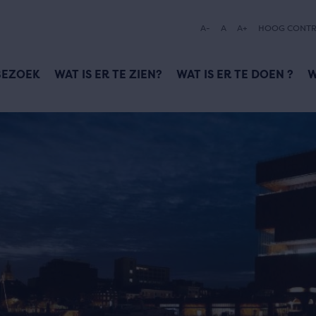
A-
A
A+
HOOG CONTR
BEZOEK
WAT IS ER TE ZIEN?
WAT IS ER TE DOEN ?
W