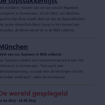
de topstukkenlijst
et schilderij ‘Intocht van eerste consult Napoleon
Bonaparte in Antwerpen, 18 juli 1803’ van Mathieu
gnatius Van Bree maakt deel uit van de Topstukkenlijst.
et grote olieverfschilderij hangt in het kasteel van
ersailles, de kleine versie zit in de MAS collectie.
München
Werk van Luc Tuymans in MAS collectie
Luc Tuymans maakte een monumentaal werk voor het
Atheneum te Antwerpen. "Een werk over
dentiteitsvorming, cruciaal voor de leerlingen uit het
secundair onderwijs", aldus de kunstenaar.
De wereld gespiegeld
24.04.2015 - 16.08.2015