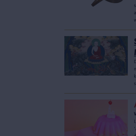
a
s
'
d