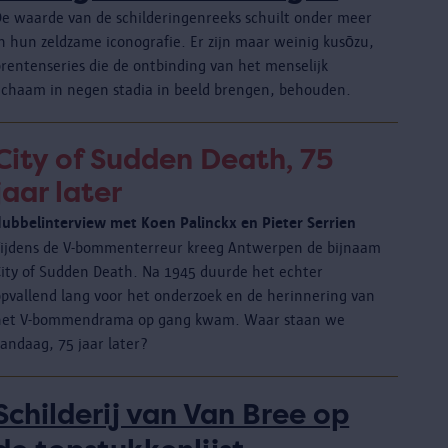
De waarde van de schilderingenreeks schuilt onder meer
in hun zeldzame iconografie. Er zijn maar weinig kusōzu,
prentenseries die de ontbinding van het menselijk
lichaam in negen stadia in beeld brengen, behouden.
City of Sudden Death, 75
jaar later
dubbelinterview met Koen Palinckx en Pieter Serrien
Tijdens de V-bommenterreur kreeg Antwerpen de bijnaam
City of Sudden Death. Na 1945 duurde het echter
opvallend lang voor het onderzoek en de herinnering van
het V-bommendrama op gang kwam. Waar staan we
andaag, 75 jaar later?
Schilderij van Van Bree op