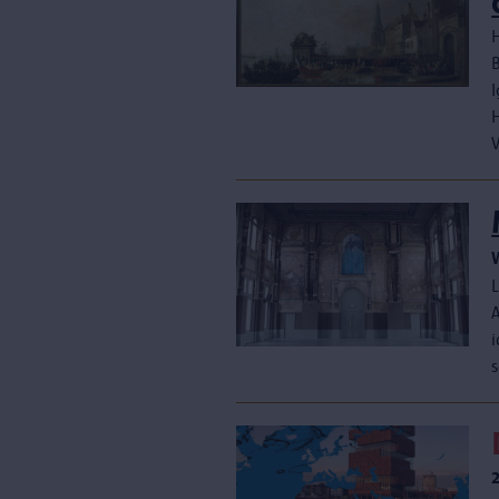
H
I
H
V
i