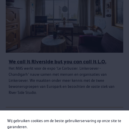
We call it Riverside but you can call it L.O.
Het MAS werkt voor de expo 'Le Corbusier. Linkeroever -
Chandigarh' nauw samen met mensen en organisaties van
Linkeroever. We maakten onder meer kennis met de twee
bewonersgroepen van Europark en bezochten de vaste stek van
River Side Studio.
Wij gebruiken cookies om de beste gebruikerservaring op onze site te
garanderen.