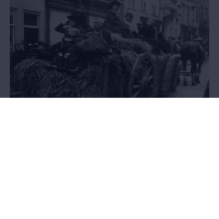
Exodus
21.05.2014 - 27.03.2016
AFGELOPEN - Het pakkende verhaal van anderhalf miljoen Belgen
op de vlucht voor de oorlog, in een tentoonstelling in de
Wandelboulevard van het MAS.