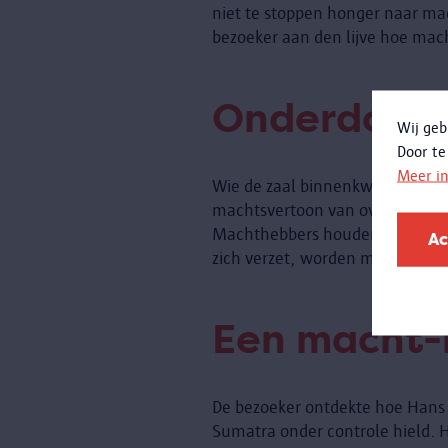
niet te stoppen honger naar mac
bezoeker aan den lijve hoe mac
Onderdomp
Wij geb
Door te
Meer i
Wie de zaal binnenkwam, werd 
machtsvertoon van over de hele
Machthebbers houden immers ma
Ac
zich verzet, worden machtssymb
Een macht-r
De bezoeker ontdekte hoe Hans Ch
Sumatra onder controle hield. 