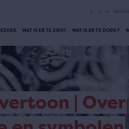
A-
A
A+
HOOG C
BEZOEK
WAT IS ER TE ZIEN?
WAT IS ER TE DOEN ?
W
ertoon | Over
e en symbolen