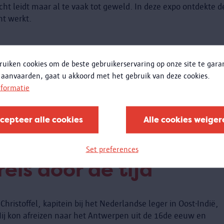
ht leidt maar al te vaak tot geweld. In deze expo ontdekte d
ht werkt.
eling
ruiken cookies om de beste gebruikerservaring op onze site te gar
 aanvaarden, gaat u akkoord met het gebruik van deze cookies.
nformatie
meteen bedolven onder beelden en geluiden van
 wereld. Eraan ontsnappen was onmogelijk. Of toch?
ar stand zolang het publiek hen bewondert. Als het publie
cepteer alle cookies
Alle cookies weiger
olen vernietigd.
Set preferences
eis door de tijd
ristoffel, kapitein bij het Nederlandse leger in Oost-Indië,
Hij kon afreizen naar het Antwerpen uit de 16de eeuw en