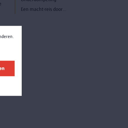
e
Een macht-reis door de tijd
anderen.
k
en