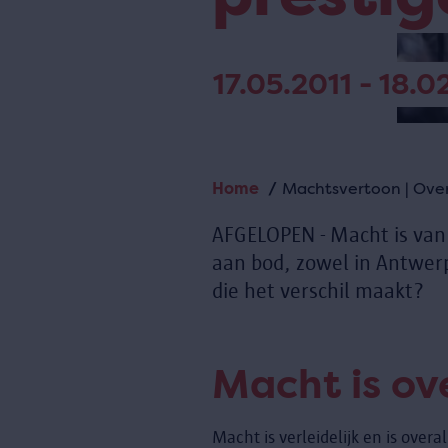
17.05.2011 - 18.0
Home
Machtsvertoon | Over
Kruimelpad
AFGELOPEN - Macht is van 
aan bod, zowel in Antwerp
die het verschil maakt?
Macht is ov
Macht is verleidelijk en is overa