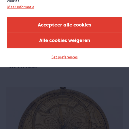
cookies.
Meer informatie
Accepteer alle cookies
We call it Riverside but you can call it L.O.
Alle cookies weigeren
Het MAS werkt voor de expo 'Le Corbusier. Linkeroever -
Chandigarh' nauw samen met mensen en organisaties van
Linkeroever. We maakten onder meer kennis met de twee
Set preferences
bewonersgroepen van Europark en bezochten de vaste stek van
River Side Studio.