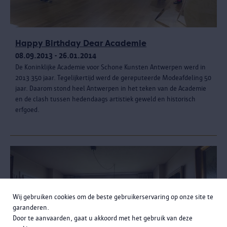
Happy Birthday Dear Academie
08.09.2013 - 26.01.2014
De Koninklijke Academie voor Schone Kunsten Antwerpen werd in
2013 350 jaar. Tegelijkertijd werd de gereputeerde Modeafdeling 50
jaar. Daarom stond heel Antwerpen in het teken van de Academie
en de clash tussen hedendaags artistiek geweld en historisch
erfgoed.
Wij gebruiken cookies om de beste gebruikerservaring op onze site te
garanderen.
Door te aanvaarden, gaat u akkoord met het gebruik van deze