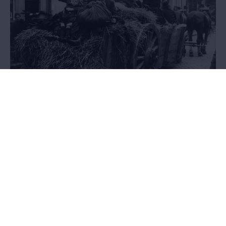
Exodus
21.05.2014 - 27.03.2016
AFGELOPEN - Het pakkende verhaal van anderhalf miljoen Belgen
op de vlucht voor de oorlog, in een tentoonstelling in de
Wandelboulevard van het MAS.