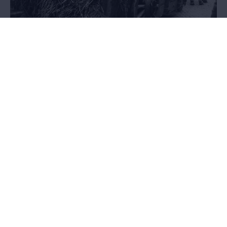
Exodus
21.05.2014 - 27.03.2016
AFGELOPEN - Het pakkende verhaal van anderhalf miljoen Belgen
op de vlucht voor de oorlog, in een tentoonstelling in de
Wandelboulevard van het MAS.