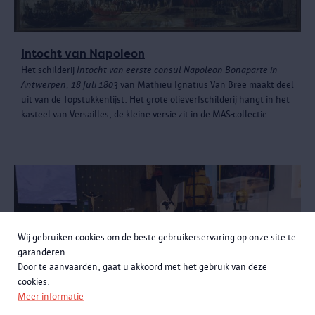
Intocht van Napoleon
Het schilderij
Intocht van eerste consul Napoleon Bonaparte in
Antwerpen, 18 Juli 1803
van Mathieu Ignatius Van Bree maakt deel
uit van de Topstukkenlijst. Het grote olieverfschilderij hangt in het
kasteel van Versailles, de kleine versie zit in de MAS-collectie.
Wij gebruiken cookies om de beste gebruikerservaring op onze site te
garanderen.
Door te aanvaarden, gaat u akkoord met het gebruik van deze
cookies.
Meer informatie