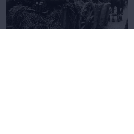
Exodus
21.05.2014 - 27.03.2016
AFGELOPEN - Het pakkende verhaal van anderhalf miljoen Belgen
op de vlucht voor de oorlog, in een tentoonstelling in de
Wandelboulevard van het MAS.