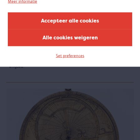
Meer informatie
Accepteer alle cookies
Happy Birthday Dear Academie
08.09.2013 - 26.01.2014
Alle cookies weigeren
De Koninklijke Academie voor Schone Kunsten Antwerpen werd in
2013 350 jaar. Tegelijkertijd werd de gereputeerde Modeafdeling 50
jaar. Daarom stond heel Antwerpen in het teken van de Academie
Set preferences
en de clash tussen hedendaags artistiek geweld en historisch
erfgoed.