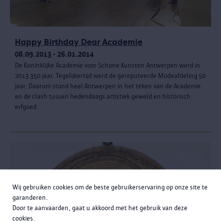
Happy Birthday Dear Academie
08.09.2013 - 26.01.2014
De Koninklijke Academie voor Schone Kunsten Antwerpen werd in
2013 350 jaar. Tegelijkertijd werd de gereputeerde Modeafdeling 50
jaar. Daarom stond heel Antwerpen in het teken van de Academie
en de clash tussen hedendaags artistiek geweld en historisch
erfgoed.
Wij gebruiken cookies om de beste gebruikerservaring op onze site te
garanderen.
Door te aanvaarden, gaat u akkoord met het gebruik van deze
cookies.