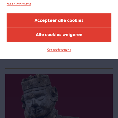
Meer informatie
Accepteer alle cookies
Tijdreis
Alle cookies weigeren
GESLOTEN | De MAS-collectie bestaat uit zo’n 500 000 objecten die
samen het verhaal over Antwerpen en de wereld vertellen. De
Set preferences
wanden aan de roltrappen in het MAS lieten de bezoekers een reis
door de tijd maken met indrukwekkende foto’s van de collectie.