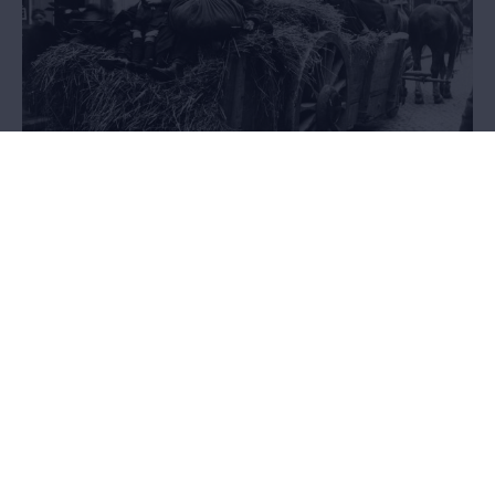
Exodus
21.05.2014 - 27.03.2016
AFGELOPEN - Het pakkende verhaal van anderhalf miljoen Belgen
op de vlucht voor de oorlog, in een tentoonstelling in de
Wandelboulevard van het MAS.