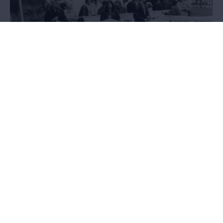
Onder ons
Queer ruimtes verkennen
26-02-2027 tot 30-08-2027
De expo verkent vanuit queer verhalen wat het betekent om
samen te leven en elkaar te ontmoeten. Wat het betekent om echt
jezelf te mogen zijn. In je lichaam, in je relatie met anderen, in het
openbaar en achter gesloten deuren. Een expo die laat zien hoe
die thema’s, ook vandaag nog, niet voor iedereen openbaar en
aanvaard zijn.