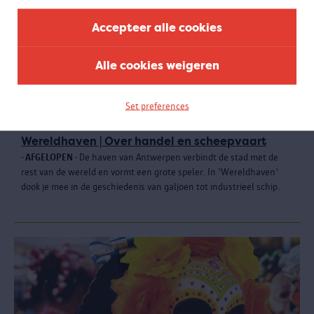
Accepteer alle cookies
Alle cookies weigeren
Set preferences
Wereldhaven | Over handel en scheepvaart
-
AFGELOPEN
- De haven van Antwerpen verbindt de stad met de
rest van de wereld en vormt een grote speler. In 'Wereldhaven'
dook je mee in de geschiedenis van galjoen tot industrieel schip.