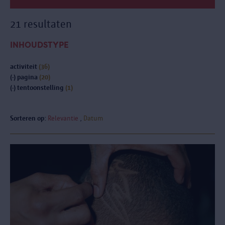
21 resultaten
INHOUDSTYPE
activiteit
(36)
(-)
pagina
(20)
(-)
tentoonstelling
(1)
Sorteren op:
Relevantie
Datum