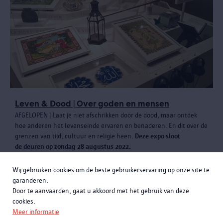
Leven & Dood | Over goden en mensen
AFGELOPEN | Laat je niet afschrikken door de dood, maar ontdek
hoe anderen het levenseinde ervaren en benaderen. En dit over de
grenzen van tijd, cultuur en religie heen.
Deze expo sloot
de deuren op zondag 28 augustus 2022.
Wij gebruiken cookies om de beste gebruikerservaring op onze site te
garanderen.
Door te aanvaarden, gaat u akkoord met het gebruik van deze
cookies.
Meer informatie