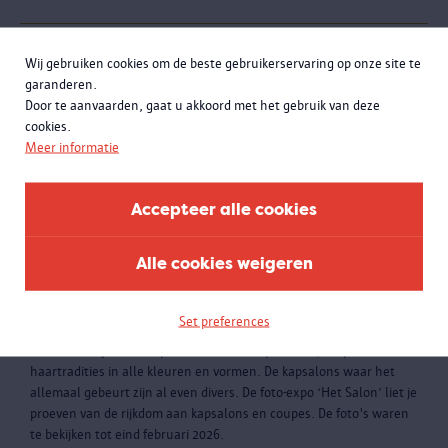
Wij gebruiken cookies om de beste gebruikerservaring op onze site te
garanderen.
Door te aanvaarden, gaat u akkoord met het gebruik van deze
cookies.
Meer informatie
Accepteer alle cookies
Alle cookies weigeren
Set preferences
Het Salon
AFGELOPEN |
In het superdiverse Antwerpen vind je kapsels en
haartradities in alle kleuren en vormen. De kapsalons waar het
allemaal gebeurt zijn al even divers. De foto-expo ‘Het Salon’ liet je
proeven van de rijkdom aan kapsalons en coupes. De foto's waren
te bekijken tot eind februari 2026.