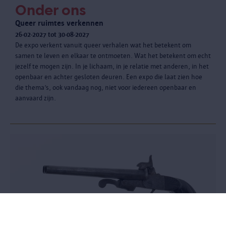
Onder ons
Queer ruimtes verkennen
26-02-2027 tot 30-08-2027
De expo verkent vanuit queer verhalen wat het betekent om
samen te leven en elkaar te ontmoeten. Wat het betekent om echt
jezelf te mogen zijn. In je lichaam, in je relatie met anderen, in het
openbaar en achter gesloten deuren. Een expo die laat zien hoe
die thema’s, ook vandaag nog, niet voor iedereen openbaar en
aanvaard zijn.