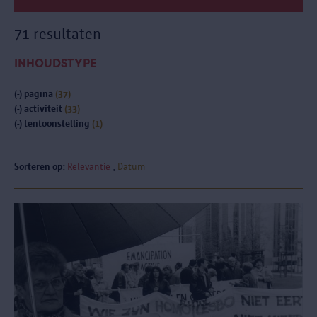
71 resultaten
INHOUDSTYPE
(-)
pagina
(37)
(-)
activiteit
(33)
(-)
tentoonstelling
(1)
Sorteren op:
Relevantie
Datum