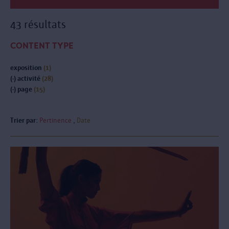
43 résultats
CONTENT TYPE
exposition
(1)
(-)
activité
(28)
(-)
page
(15)
Trier par:
Pertinence
Date