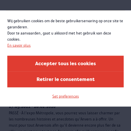
Wij gebruiken cookies om de beste gebruikerservaring op onze site te
garanderen.
Door te aanvaarden, gaat u akkoord met het gebruik van deze
cookies.
En savoir plus
Accepter tous les cookies
Retirer le consentement
Set preferences
Métropole | A propos d'ici et d'ailleurs
17.05.2011 - 28.02.2016
PASSÉ - À l'expo Métropole, vous pourrez vous laisser charmer par
les nombreuses histoires et anecdotes qu'Anvers a à offrir. Un
must pour tout Anversois afin qu'il devienne encore plus fier de sa