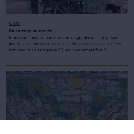
Char
Du cortège au musée
Grâce à une restauration intensive, un grand char a été préparé
pour l'exposition «
Écoutez. Des histoires trouvées dans la ville
».
Comment cela s'est-il passé ? Quels choix ont été faits ?