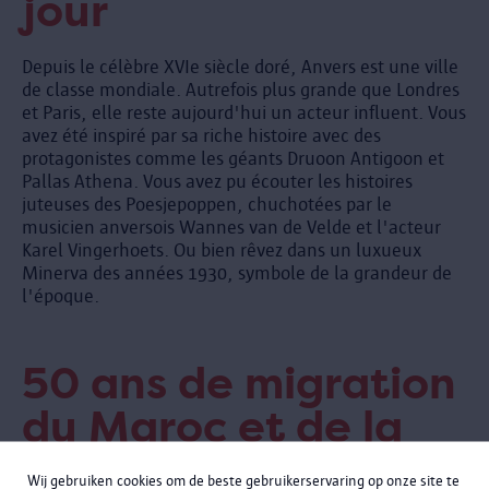
jour
Depuis le célèbre XVIe siècle doré, Anvers est une ville
de classe mondiale. Autrefois plus grande que Londres
et Paris, elle reste aujourd'hui un acteur influent. Vous
avez été inspiré par sa riche histoire avec des
protagonistes comme les géants Druoon Antigoon et
Pallas Athena. Vous avez pu écouter les histoires
juteuses des Poesjepoppen, chuchotées par le
musicien anversois Wannes van de Velde et l'acteur
Karel Vingerhoets. Ou bien rêvez dans un luxueux
Minerva des années 1930, symbole de la grandeur de
l'époque.
50 ans de migration
du Maroc et de la
Turquie
Wij gebruiken cookies om de beste gebruikerservaring op onze site te