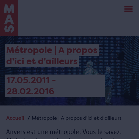
Aller
au
contenu
principal
Métropole | A propos
d'ici et d'ailleurs
17.05.2011 -
28.02.2016
Accueil
Métropole | A propos d'ici et d'ailleurs
Fil
d'Ariane
Anvers est une métropole. Vous le savez.