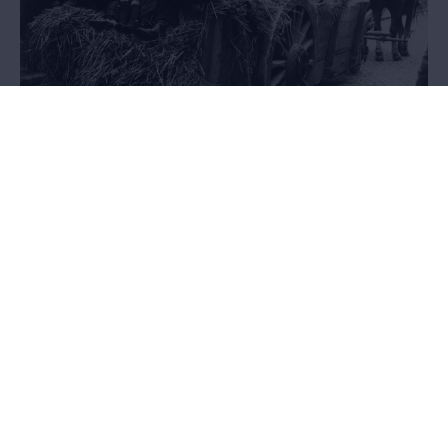
Exodus
21.05.2014 - 27.03.2016
AFGELOPEN - Het pakkende verhaal van anderhalf miljoen Belgen
op de vlucht voor de oorlog, in een tentoonstelling in de
Wandelboulevard van het MAS.