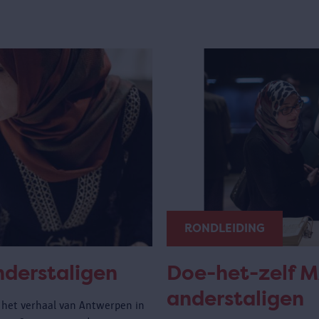
RONDLEIDING
nderstaligen
Doe-het-zelf M
anderstaligen
 het verhaal van Antwerpen in