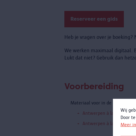
Reserveer een gids
Heb je vragen over je boeking
We werken maximaal digitaal. Be
Lukt dat niet? Gebruik dan het
Voorbereiding
Materiaal voor in de klas:
Wij geb
Antwerpen à la carte - op
Door te
Antwerpen à la carte - op
Meer i