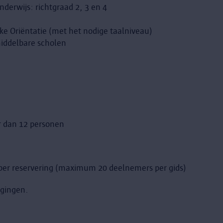
erwijs: richtgraad 2, 3 en 4
e Oriëntatie (met het nodige taalniveau)
middelbare scholen
r dan 12 personen
t per reservering (maximum 20 deelnemers per gids)
igingen.