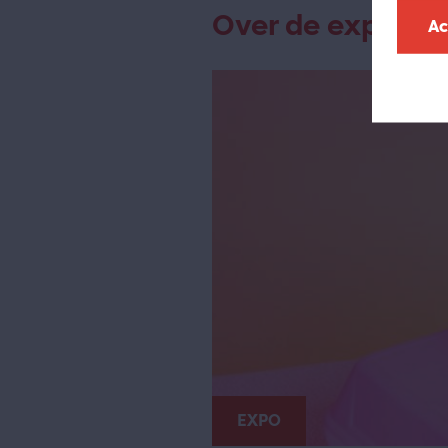
Over de expo
Ac
EXPO