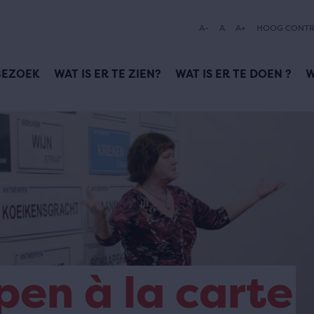
A-
A
A+
HOOG CONTR
BEZOEK
WAT IS ER TE ZIEN?
WAT IS ER TE DOEN ?
W
en à la carte