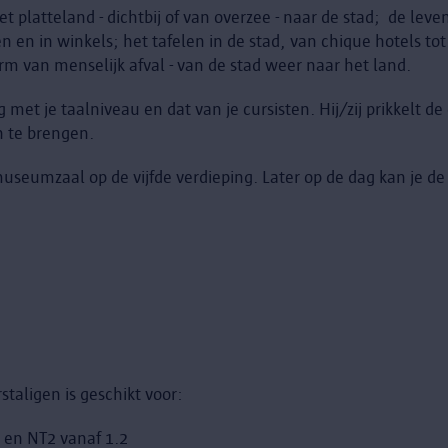
t platteland - dichtbij of van overzee - naar de stad; de le
en in winkels; het tafelen in de stad, van chique hotels to
rm van menselijk afval - van de stad weer naar het land.
 met je taalniveau en dat van je cursisten. Hij/zij prikkelt de
 te brengen.
museumzaal op de vijfde verdieping. Later op de dag kan je d
taligen is geschikt voor:
2 en NT2 vanaf 1.2