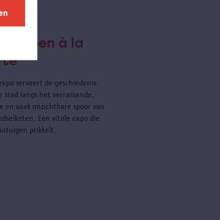
en
twerpen à la
rte
expo serveert de geschiedenis
e stad langs het verrassende,
ige en vaak onzichtbare spoor van
edselketen. Een vitale expo die
zintuigen prikkelt.