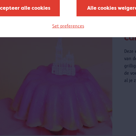
cepteer alle cookies
Alle cookies weiger
An
Set preferences
ca
Deze 
van d
grill
de vo
al je 