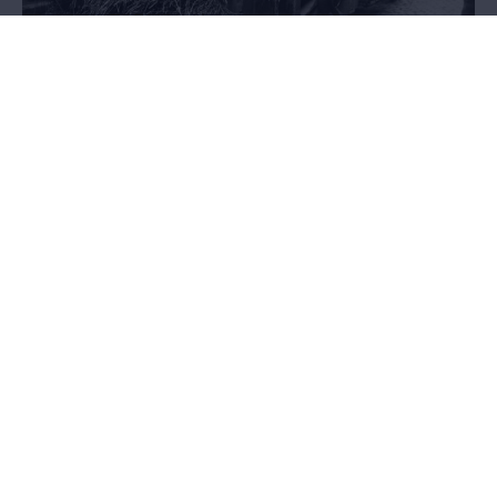
Exodus
21.05.2014 - 27.03.2016
AFGELOPEN - Het pakkende verhaal van anderhalf miljoen Belgen
op de vlucht voor de oorlog, in een tentoonstelling in de
Wandelboulevard van het MAS.