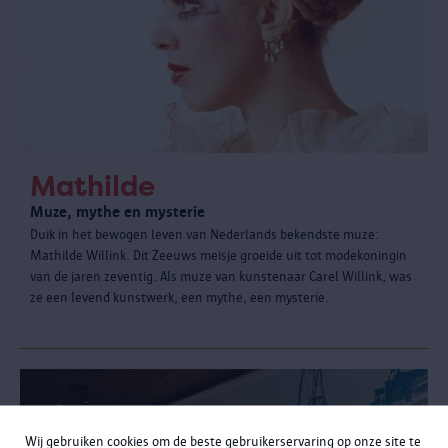
Mathilde
Muze, mythe en mysterie
Duik in het bewogen leven van Nederlands bekendste muze:
Mathilde Willink. Dit Zeeuws meisje groeide uit tot modekoningin
van de jaren zeventig. Als muze van kunstenaar Carel Willink, was
ze een levend kunstwerk, een mythe, een mysterie.
Wij gebruiken cookies om de beste gebruikerservaring op onze site te