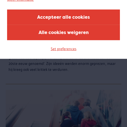
Accepteer alle cookies
Alle cookies weigeren
Architect Le Corbusier
Dé architect van de 20e eeuw?
Le Corbusier was naast architect, meubelontwerper, schilder en
Set preferences
beeldhouwer ook een invloedrijk theoreticus. Omdat zijn invloed zo
groot was voor zijn tijd, wordt hij wel eens ‘de architect van de
20ste eeuw genoemd’. Zijn ideeën werden enorm geprezen, maar
hij kreeg ook veel kritiek te verduren.