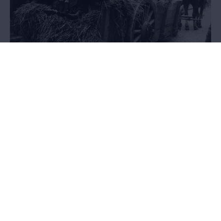
Exodus
21.05.2014 - 27.03.2016
AFGELOPEN - Het pakkende verhaal van anderhalf miljoen Belgen
op de vlucht voor de oorlog, in een tentoonstelling in de
Wandelboulevard van het MAS.