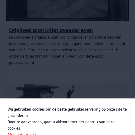
Origineel plan krijgt tweede leven
Le Corbusier's originele plan voor Linkeroever uit 1933 is één van
de blikvangers van de expo. Het plan geeft een heel duidelijk beeld
van hoe Le Corbusier naar de toekomst van Linkeroever keek. Het
grote werk bestaat uit 9 delen en werd voor deze expo
gerestaureerd.
Wij gebruiken cookies om de beste gebruikerservaring op onze site te
garanderen.
Door te aanvaarden, gaat u akkoord met het gebruik van deze
cookies.
Meer informatie