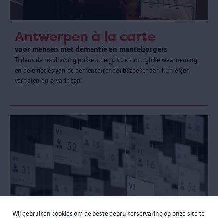
Antwerpen à la carte
voor mensen met dementie en mantelzorgers
Tijdens de rondleiding prikkelt de gids de zintuiglijke waarneming
en de emoties van de demente(rende) bezoeker aan hun eigen
verhalen en ervaringen.
Wij gebruiken cookies om de beste gebruikerservaring op onze site te