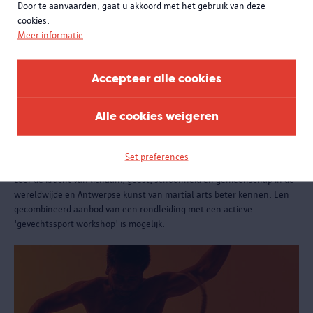
Door te aanvaarden, gaat u akkoord met het gebruik van deze
cookies.
Meer informatie
Accepteer alle cookies
ONDERWIJS
Alle cookies weigeren
Rondleiding Martial Arts
Set preferences
1e tot 6e jaar secundair onderwijs
Leer de kracht van lichaam, geest, schoonheid en gemeenschap in de
wereldwijde en Antwerpse kunst van martial arts beter kennen. Een
gecombineerd aanbod van een rondleiding met een actieve
'gevechtssport-workshop' is mogelijk.