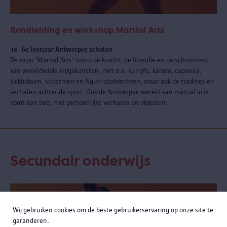
Rondleiding en workshop Martial Arts
3e - 6e leerjaar Antwerpse scholen
De expo 'Martial Arts' toont de kracht, de filosofie en de schoonheid
van wereldwijde krijgskunsten, met o.a. kungfu, karate, capoeira,
kickboksen, schermen en Nguni stokvechten, maar ook de tradities en
verhalen achter de sport. Ook de Antwerpse wereld van martial arts
komt aan bod, met persoonlijke verhalen en objecten.
Secundair onderwijs
Wij gebruiken cookies om de beste gebruikerservaring op onze site te
garanderen.