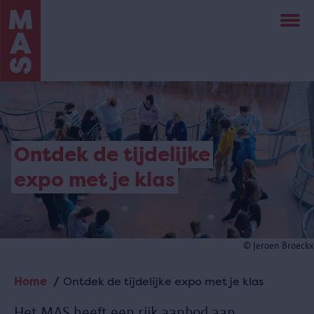
Overslaan
en
naar
de
inhoud
gaan
Ontdek de tijdelijke
expo met je klas
© Jeroen Broeckx
Home
Ontdek de tijdelijke expo met je klas
Kruimelpad
Het MAS heeft een rijk aanbod aan