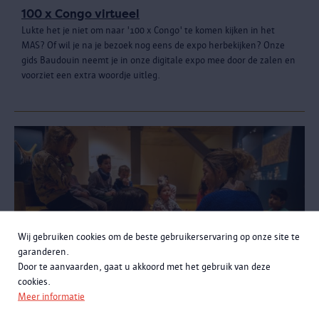
100 x Congo virtueel
Lukte het je niet om naar '100 x Congo' te komen kijken in het
MAS? Of wil je na je bezoek nog eens de expo herbekijken? Onze
gids Baudouin neemt je in onze digitale expo mee door de zalen en
voorziet een extra woordje uitleg.
Wij gebruiken cookies om de beste gebruikerservaring op onze site te
garanderen.
Door te aanvaarden, gaat u akkoord met het gebruik van deze
cookies.
Meer informatie