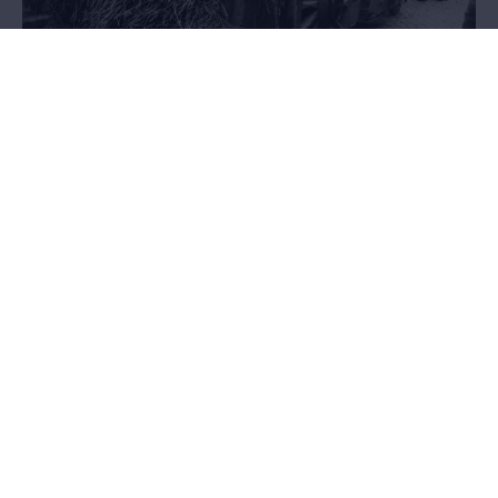
Exodus
21.05.2014 - 27.03.2016
AFGELOPEN - Het pakkende verhaal van anderhalf miljoen Belgen
op de vlucht voor de oorlog, in een tentoonstelling in de
Wandelboulevard van het MAS.