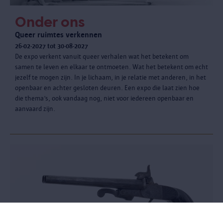
Onder ons
Queer ruimtes verkennen
26-02-2027 tot 30-08-2027
De expo verkent vanuit queer verhalen wat het betekent om
samen te leven en elkaar te ontmoeten. Wat het betekent om echt
jezelf te mogen zijn. In je lichaam, in je relatie met anderen, in het
openbaar en achter gesloten deuren. Een expo die laat zien hoe
die thema’s, ook vandaag nog, niet voor iedereen openbaar en
aanvaard zijn.