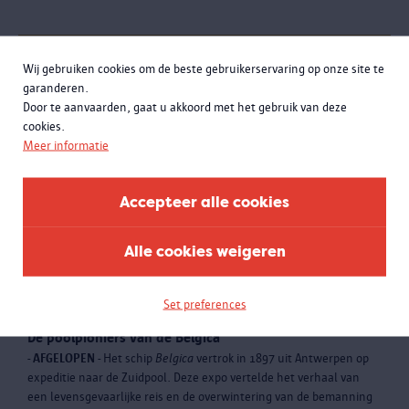
Wij gebruiken cookies om de beste gebruikerservaring op onze site te
garanderen.
Door te aanvaarden, gaat u akkoord met het gebruik van deze
cookies.
Meer informatie
Accepteer alle cookies
Alle cookies weigeren
Set preferences
Naar Antarctica
De poolpioniers van de Belgica
- AFGELOPEN -
Het schip
Belgica
vertrok in 1897 uit Antwerpen op
expeditie naar de Zuidpool. Deze expo vertelde het verhaal van
een levensgevaarlijke reis en de overwintering van de bemanning