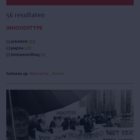
56 resultaten
INHOUDSTYPE
(-)
activiteit
(33)
(-)
pagina
(22)
(-)
tentoonstelling
(1)
Sorteren op:
Relevantie
Datum