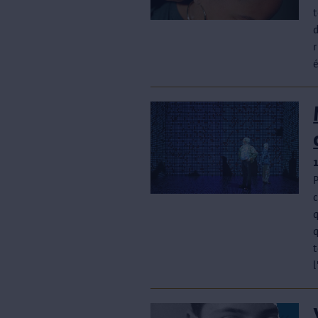
t
r
é
P
q
q