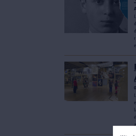
L
d
l
é