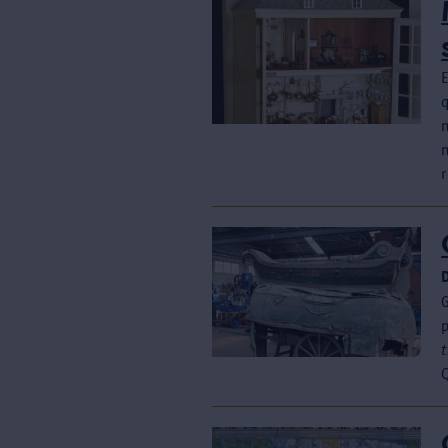
E
q
t
Q