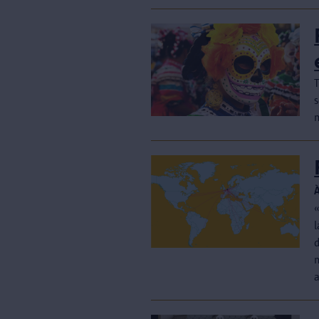
s
«
l
d
m