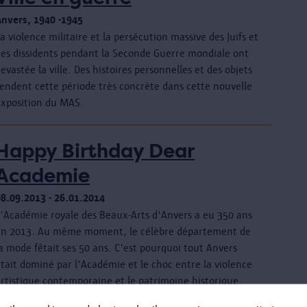
Anvers, 1940 -1945
a violence militaire et la persécution massive des Juifs et
des dissidents pendant la Seconde Guerre mondiale ont
evastée la ville. Des histoires personnelles et des objets
rendent cette période très concrète dans cette nouvelle
exposition du MAS.
Happy Birthday Dear
Academie
08.09.2013 - 26.01.2014
L'Académie royale des Beaux-Arts d'Anvers a eu 350 ans
en 2013. Au même moment, le célèbre département de
a mode fêtait ses 50 ans. C'est pourquoi tout Anvers
tait dominé par l'Académie et le choc entre la violence
artistique contemporaine et le patrimoine historique.