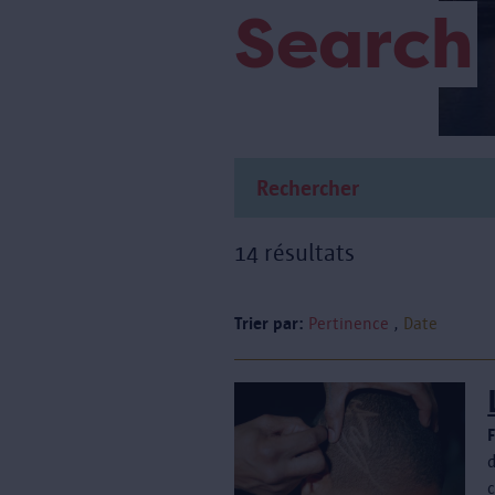
Search
14 résultats
Trier par:
Pertinence
Date
d
c