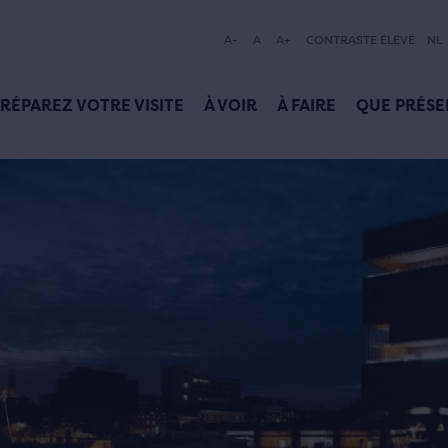
A-
A
A+
CONTRASTE ÉLEVÉ
NL
RÉPAREZ VOTRE VISITE
À VOIR
À FAIRE
QUE PRÉSE