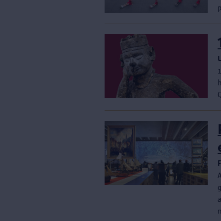
p
h
Q
A
g
a