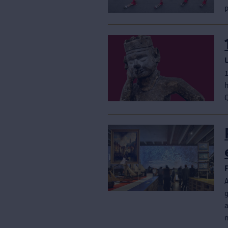
p
h
Q
A
g
a