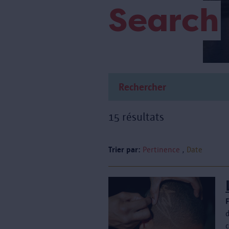
Search
15 résultats
Trier par:
Pertinence
Date
d
c