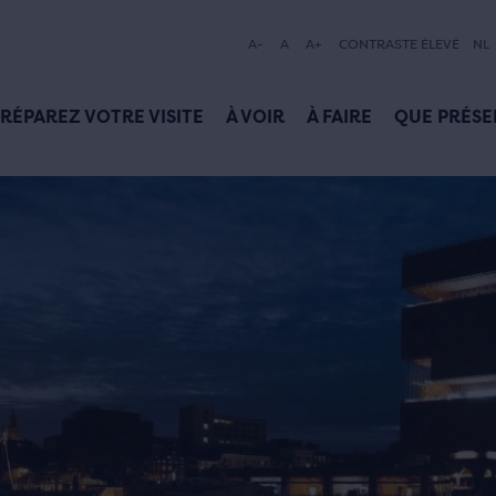
A-
A
A+
CONTRASTE ÉLEVÉ
NL
RÉPAREZ VOTRE VISITE
À VOIR
À FAIRE
QUE PRÉSE