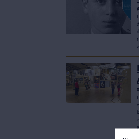
L
d
l
é