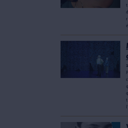
t
r
é
P
q
q