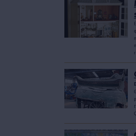
E
q
t
Q