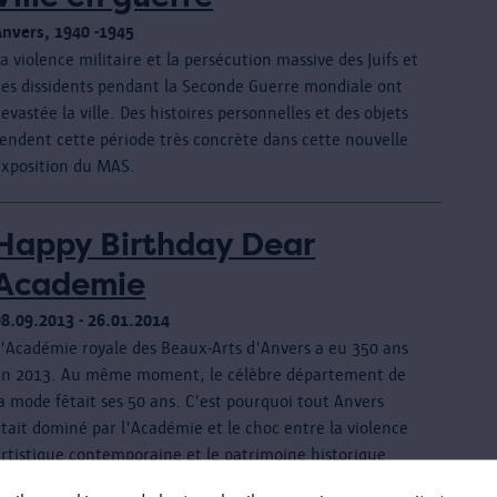
Anvers, 1940 -1945
a violence militaire et la persécution massive des Juifs et
des dissidents pendant la Seconde Guerre mondiale ont
evastée la ville. Des histoires personnelles et des objets
rendent cette période très concrète dans cette nouvelle
exposition du MAS.
Happy Birthday Dear
Academie
08.09.2013 - 26.01.2014
L'Académie royale des Beaux-Arts d'Anvers a eu 350 ans
en 2013. Au même moment, le célèbre département de
a mode fêtait ses 50 ans. C'est pourquoi tout Anvers
tait dominé par l'Académie et le choc entre la violence
artistique contemporaine et le patrimoine historique.