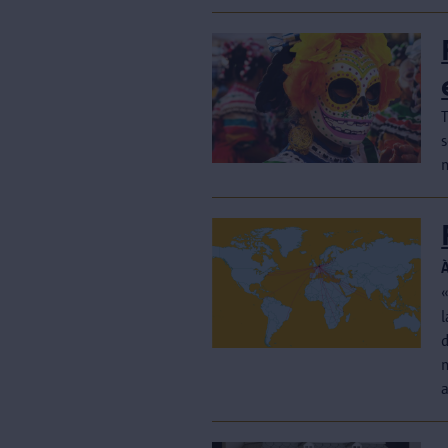
s
«
l
d
m