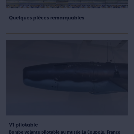
Quelques pièces remarquables
V1 pilotable
Bombe volante pilotable au musée La Coupole, France