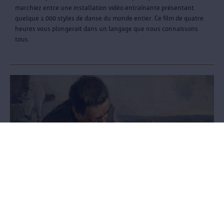
marchiez entre une installation vidéo entraînante présentant
quelque 1 000 styles de danse du monde entier. Ce film de quatre
heures vous plongerait dans un langage que nous connaissons
tous.
COMPASSION