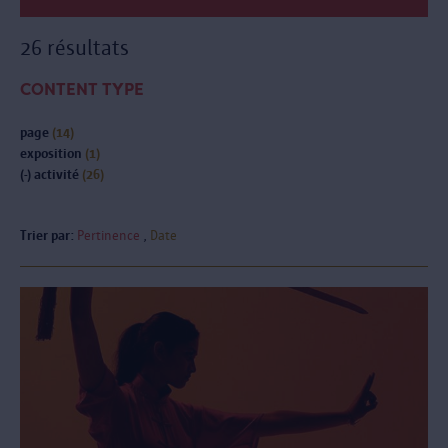
26 résultats
CONTENT TYPE
page
(14)
exposition
(1)
(-)
activité
(26)
Trier par:
Pertinence
Date