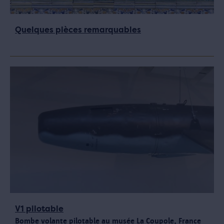
Quelques pièces remarquables
V1 pilotable
Bombe volante pilotable au musée La Coupole, France