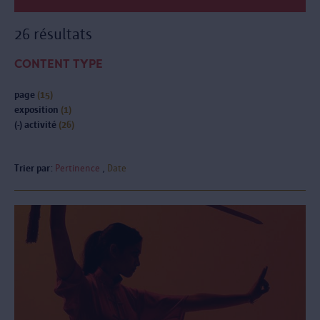
26 résultats
CONTENT TYPE
page
(15)
exposition
(1)
(-)
activité
(26)
Trier par:
Pertinence
Date