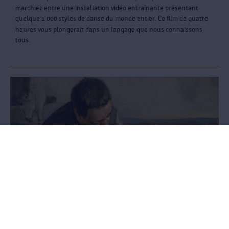
marchiez entre une installation vidéo entraînante présentant
quelque 1 000 styles de danse du monde entier. Ce film de quatre
heures vous plongerait dans un langage que nous connaissons
tous.
COMPASSION