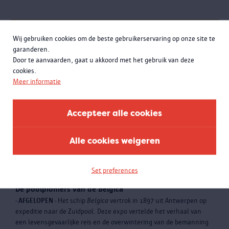
Wij gebruiken cookies om de beste gebruikerservaring op onze site te
garanderen.
Door te aanvaarden, gaat u akkoord met het gebruik van deze
cookies.
Meer informatie
Accepteer alle cookies
Alle cookies weigeren
Set preferences
Naar Antarctica
De poolpioniers van de Belgica
- AFGELOPEN -
Het schip
Belgica
vertrok in 1897 uit Antwerpen op
expeditie naar de Zuidpool. Deze expo vertelde het verhaal van
een levensgevaarlijke reis en de overwintering van de bemanning