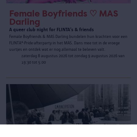
Female Boyfriends ♡ MAS
Darling
A queer club night for FLINTA’s & friends
Female Boyfriends & MAS Darling bundelen hun krachten voor een
FLINTA*-Pride-afterparty in het MAS. Dans mee tot in de vroege
uurtjes en ontdek wat er nog allemaal te beleven valt.
zaterdag 8 augustus 2026 tot zondag 9 augustus 2026 van
19:30 tot 5:00