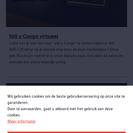
100 x Congo virtueel
Lukte het je niet om naar '100 x Congo' te komen kijken in het
MAS? Of wil je na je bezoek nog eens de expo herbekijken? Onze
gids Baudouin neemt je in onze digitale expo mee door de zalen en
voorziet een extra woordje uitleg.
Wij gebruiken cookies om de beste gebruikerservaring op onze site te
garanderen.
Door te aanvaarden, gaat u akkoord met het gebruik van deze
cookies.
Meer informatie