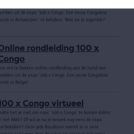
Samen met een gids neem je rustig de tijd om drie
werken uit de expo '100 x Congo. Een eeuw Congolese
unst in Antwerpen' te bekijken. Wat zie je eigenlijk?
Online rondleiding 100 x
Congo
Een vrij te boeken online rondleiding aan de hand van
beelden uit de expo '100 x Congo. Een eeuw Congolese
unst in België'.
100 x Congo virtueel
Lukte het je niet om naar '100 x Congo' te komen kijken
in het MAS? Of wil je na je bezoek nog eens de expo
herbekijken? Onze gids Baudouin neemt je in onze
igitale expo mee door de zalen en voorziet een extra