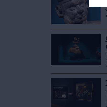
k
k
d