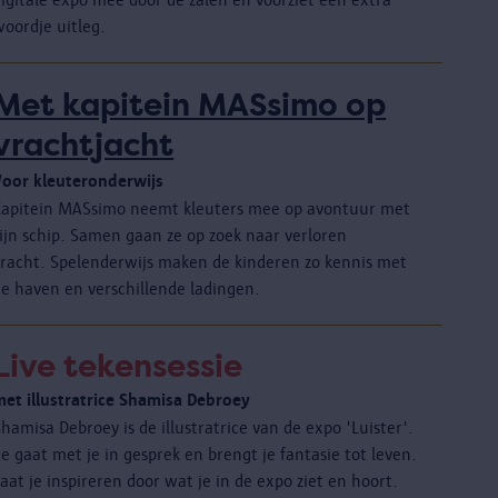
woordje uitleg.
Met kapitein MASsimo op
vrachtjacht
Voor kleuteronderwijs
Kapitein MASsimo neemt kleuters mee op avontuur met
zijn schip. Samen gaan ze op zoek naar verloren
vracht. Spelenderwijs maken de kinderen zo kennis met
de haven en verschillende ladingen.
Live tekensessie
met illustratrice Shamisa Debroey
hamisa Debroey is de illustratrice van de expo 'Luister'.
e gaat met je in gesprek en brengt je fantasie tot leven.
aat je inspireren door wat je in de expo ziet en hoort.