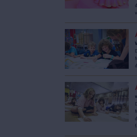
d
v
f