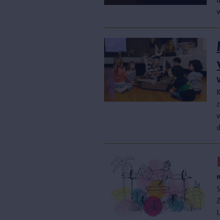
S
Z
L