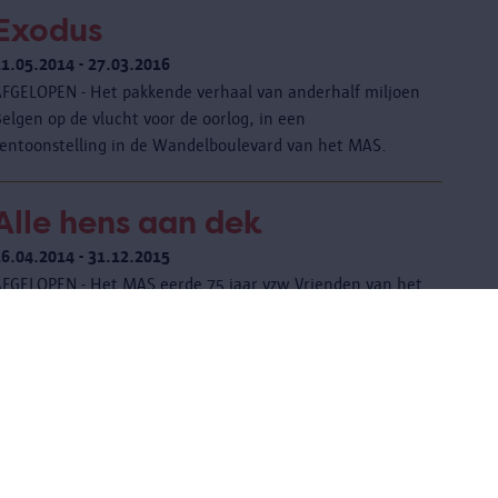
Exodus
21.05.2014 - 27.03.2016
AFGELOPEN - Het pakkende verhaal van anderhalf miljoen
elgen op de vlucht voor de oorlog, in een
tentoonstelling in de Wandelboulevard van het MAS.
Alle hens aan dek
26.04.2014 - 31.12.2015
AFGELOPEN - Het MAS eerde 75 jaar vzw Vrienden van het
Nationaal Scheepvaartmuseum. Een presentatie in het
Kijkdepot bracht verhalen en voorwerpen van
verzamelaars met een passie voor scheepvaart.
In Antwerpen - 50 jaar
migratie uit Marokko en