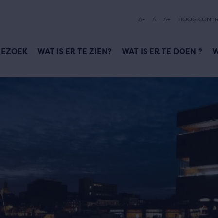
A-
A
A+
HOOG CONTR
BEZOEK
WAT IS ER TE ZIEN?
WAT IS ER TE DOEN ?
W