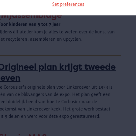
Set preferences
(M)assemblage
Voor kinderen van 5 tot 7 jaar
ijdens dit atelier kom je alles te weten over de kunst van
het recycleren, assembleren en upcyclen.
Origineel plan krijgt tweede
leven
e Corbusier's originele plan voor Linkeroever uit 1933 is
één van de blikvangers van de expo. Het plan geeft een
eel duidelijk beeld van hoe Le Corbusier naar de
toekomst van Linkeroever keek. Het grote werk bestaat
uit 9 delen en werd voor deze expo gerestaureerd.