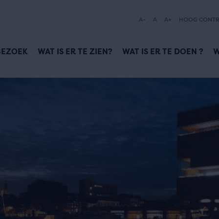
A-
A
A+
HOOG CONTR
BEZOEK
WAT IS ER TE ZIEN?
WAT IS ER TE DOEN ?
W