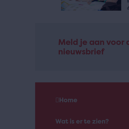
Meld je aan voor 
nieuwsbrief
Home
Wat is er te zien?