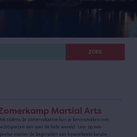
ZOEK
Zomerkamp Martial Arts
Ook tijdens de zomervakantie kun je kennismaken met
vechtsporten van over de hele wereld. Leer op een
speelse manier de beginselen van bijvoorbeeld karate,