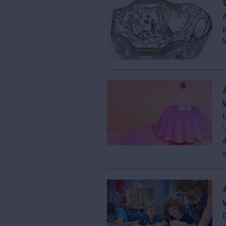
V
'
d
v