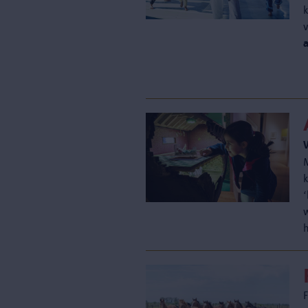
k
a
‘
h
F