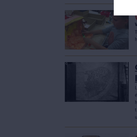
T
L
h