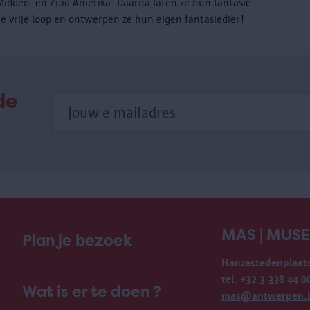
Midden- en Zuid-Amerika. Daarna laten ze hun fantasie
de vrije loop en ontwerpen ze hun eigen fantasiedier!
de
MAS | MUS
Plan je bezoek
Hanzestedenplaats
tel. +32 3 338 44 0
Wat is er te doen ?
mas@antwerpen.