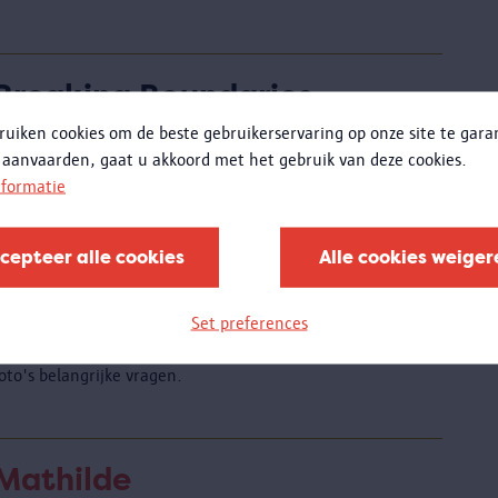
Breaking Boundaries
01.06 - 20.09.2020
ruiken cookies om de beste gebruikerservaring op onze site te gar
 aanvaarden, gaat u akkoord met het gebruik van deze cookies.
AFGELOPEN - De Olympische Spelen van 1920 in
nformatie
Antwerpen waren een krachttoer om te organiseren én
e bleken baanbrekend te zijn.
cepteer alle cookies
Alle cookies weiger
Foto-expo Horse
otografe Heleen Peeters verdiepte zich in de
Set preferences
paarden(vlees)cultuur wereldwijd. Ze stelde via haar
oto's belangrijke vragen.
Mathilde