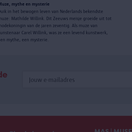
Muze, mythe en mysterie
Duik in het bewogen leven van Nederlands bekendste
uze: Mathilde Willink. Dit Zeeuws meisje groeide uit tot
modekoningin van de jaren zeventig. Als muze van
kunstenaar Carel Willink, was ze een levend kunstwerk,
een mythe, een mysterie.
de
MAS | MUS