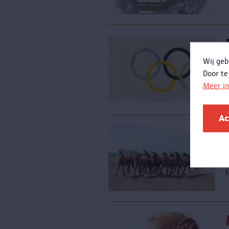
Wij geb
Door te
Meer i
z
Ac
F
f