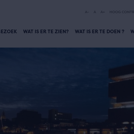
A-
A
A+
HOOG CONTR
BEZOEK
WAT IS ER TE ZIEN?
WAT IS ER TE DOEN ?
W