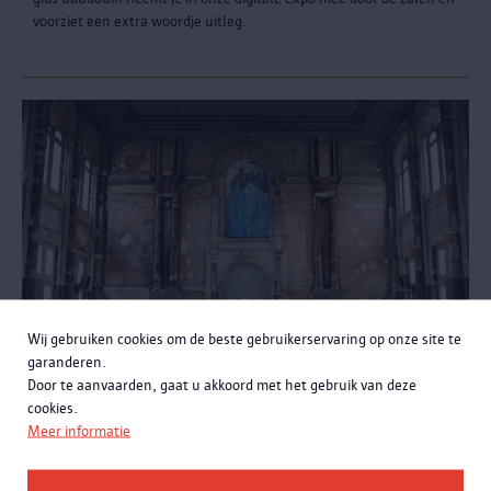
voorziet een extra woordje uitleg.
Wij gebruiken cookies om de beste gebruikerservaring op onze site te
garanderen.
Door te aanvaarden, gaat u akkoord met het gebruik van deze
cookies.
München
Meer informatie
Werk van Luc Tuymans in MAS collectie
Luc Tuymans maakte een monumentaal werk voor het Atheneum
te Antwerpen. "Een werk over identiteitsvorming, cruciaal voor de