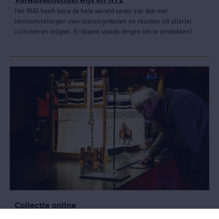
Het MAS heeft bijna de hele wereld onder zijn dak met
tentoonstellingen over statussymbolen en rituelen uit allerlei
culturen en religies. Er blijven steeds dingen om te ontdekken!
Collectie online
Wil je eender waar en wanneer informatie opzoeken of gewoon