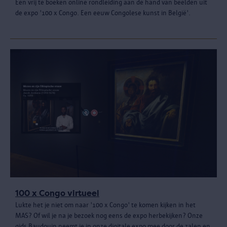
Een vrij te boeken online rondleiding aan de hand van beelden uit
de expo '100 x Congo. Een eeuw Congolese kunst in België'.
100 x Congo virtueel
Lukte het je niet om naar '100 x Congo' te komen kijken in het
MAS? Of wil je na je bezoek nog eens de expo herbekijken? Onze
gids Baudouin neemt je in onze digitale expo mee door de zalen en