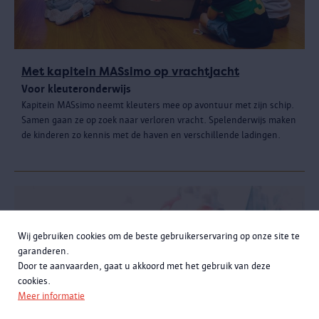
Met kapitein MASsimo op vrachtjacht
Voor kleuteronderwijs
Kapitein MASsimo neemt kleuters mee op avontuur met zijn schip.
Samen gaan ze op zoek naar verloren vracht. Spelenderwijs maken
de kinderen zo kennis met de haven en verschillende ladingen.
Wij gebruiken cookies om de beste gebruikerservaring op onze site te
garanderen.
Door te aanvaarden, gaat u akkoord met het gebruik van deze
cookies.
Meer informatie