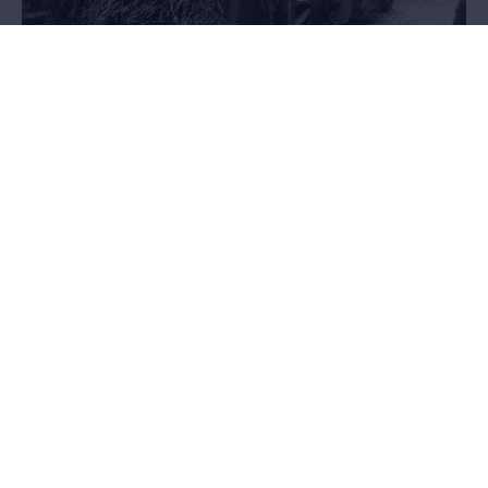
Exodus
21.05.2014 - 27.03.2016
AFGELOPEN - Het pakkende verhaal van anderhalf miljoen Belgen
op de vlucht voor de oorlog, in een tentoonstelling in de
Wandelboulevard van het MAS.