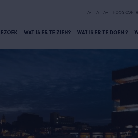
A-
A
A+
HOOG CONTR
BEZOEK
WAT IS ER TE ZIEN?
WAT IS ER TE DOEN ?
W