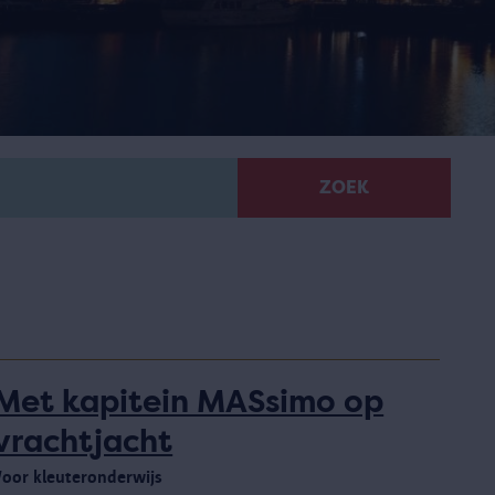
ZOEK
Met kapitein MASsimo op
vrachtjacht
Voor kleuteronderwijs