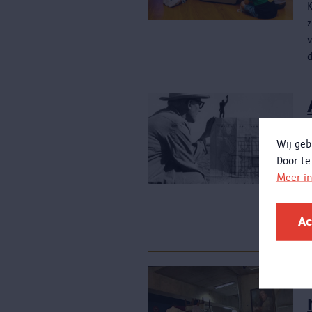
Wij geb
Door te
Meer i
O
Ac
k