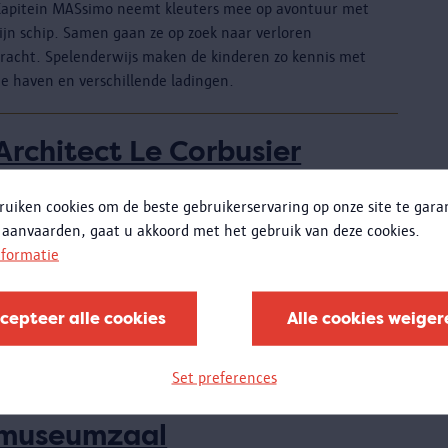
Kapitein MASsimo neemt kleuters mee op avontuur met
zijn schip. Samen gaan ze op zoek naar verloren
vracht. Spelenderwijs maken de kinderen zo kennis met
de haven en verschillende ladingen.
Architect Le Corbusier
Dé architect van de 20e eeuw?
ruiken cookies om de beste gebruikerservaring op onze site te gar
Le Corbusier was naast architect, meubelontwerper,
 aanvaarden, gaat u akkoord met het gebruik van deze cookies.
schilder en beeldhouwer ook een invloedrijk theoreticus.
nformatie
mdat zijn invloed zo groot was voor zijn tijd, wordt hij
wel eens ‘de architect van de 20ste eeuw genoemd’. Zijn
ideeën werden enorm geprezen, maar hij kreeg ook veel
cepteer alle cookies
Alle cookies weiger
ritiek te verduren.
Set preferences
Een hele stad in één
museumzaal