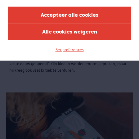
Accepteer alle cookies
Architect Le Corbusier
Alle cookies weigeren
Dé architect van de 20e eeuw?
Le Corbusier was naast architect, meubelontwerper, schilder en
Set preferences
beeldhouwer ook een invloedrijk theoreticus. Omdat zijn invloed zo
groot was voor zijn tijd, wordt hij wel eens ‘de architect van de
20ste eeuw genoemd’. Zijn ideeën werden enorm geprezen, maar
hij kreeg ook veel kritiek te verduren.