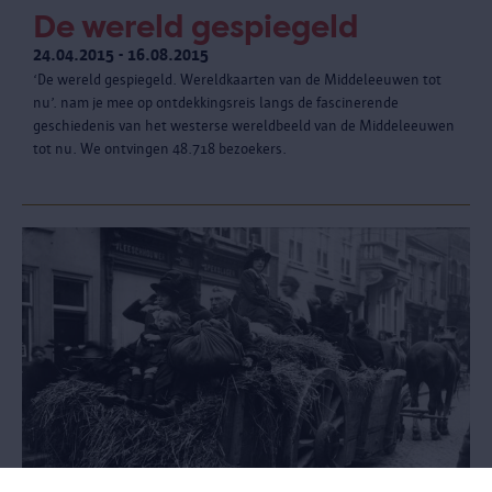
De wereld gespiegeld
24.04.2015 - 16.08.2015
‘De wereld gespiegeld. Wereldkaarten van de Middeleeuwen tot
nu’. nam je mee op ontdekkingsreis langs de fascinerende
geschiedenis van het westerse wereldbeeld van de Middeleeuwen
tot nu. We ontvingen 48.718 bezoekers.