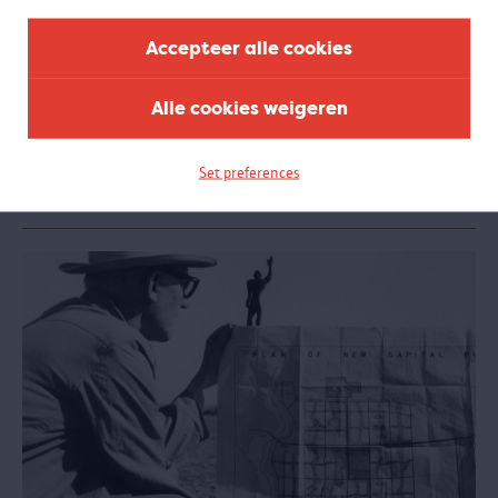
Accepteer alle cookies
We call it Riverside but you can call it L.O.
Het MAS werkt voor de expo 'Le Corbusier. Linkeroever -
Chandigarh' nauw samen met mensen en organisaties van
Alle cookies weigeren
Linkeroever. We maakten onder meer kennis met de twee
bewonersgroepen van Europark en bezochten de vaste stek van
River Side Studio.
Set preferences