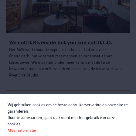
We call it Riverside but you can call it L.O.
Het MAS werkt voor de expo 'Le Corbusier. Linkeroever -
Chandigarh' nauw samen met mensen en organisaties van
Linkeroever. We maakten onder meer kennis met de twee
bewonersgroepen van Europark en bezochten de vaste stek van
River Side Studio.
Wij gebruiken cookies om de beste gebruikerservaring op onze site te
garanderen.
Door te aanvaarden, gaat u akkoord met het gebruik van deze
cookies.
Meer informatie