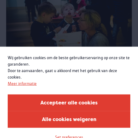
Wij gebruiken cookies om de beste gebruikerservaring op onze site te
Op zoek naar de gouden
garanderen.
jaguar
Door te aanvaarden, gaat u akkoord met het gebruik van deze
cookies.
Familiespeurtocht met Vlaamse Gebarentaal
Meer informatie
Ga samen met Lasse, Brasil en Nina op schattenjacht in het MAS!
Een familiespeurtocht met Vlaamse Gebarentaal, toegankelijk voor
horende, slechthorende en dove kinderen vanaf 6 jaar.
Accepteer alle cookies
Alle cookies weigeren
Set preferences