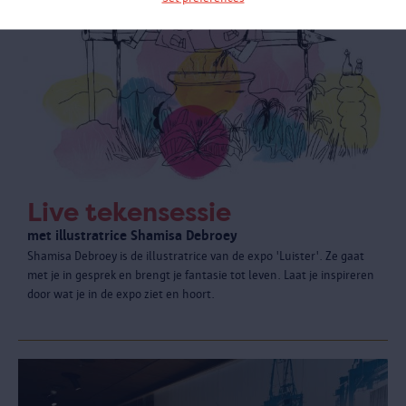
Live tekensessie
met illustratrice Shamisa Debroey
Shamisa Debroey is de illustratrice van de expo 'Luister'. Ze gaat
met je in gesprek en brengt je fantasie tot leven. Laat je inspireren
door wat je in de expo ziet en hoort.