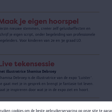
Maak je eigen hoorspel
Verzin nieuwe stemmen, creëer zelf geluidseffecten en
chrijf je eigen script, onder begeleiding van professionele
begeleiders. Voor kinderen van 2e en 3e graad LO.
Live tekensessie
met illustratrice Shamisa Debroey
hamisa Debroey is de illustratrice van de expo 'Luister'.
e gaat met je in gesprek en brengt je fantasie tot leven.
aat je inspireren door wat je in de expo ziet en hoort.
Re:thinking the body
ruiken cookies om de beste gebruikerservaring op onze site te gar