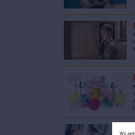
s
S
Z
L
Wij geb