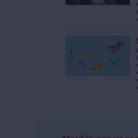
e
Z
w
v