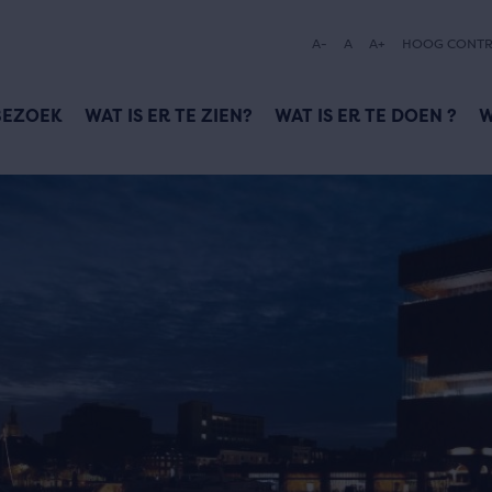
A-
A
A+
HOOG CONTR
BEZOEK
WAT IS ER TE ZIEN?
WAT IS ER TE DOEN ?
W