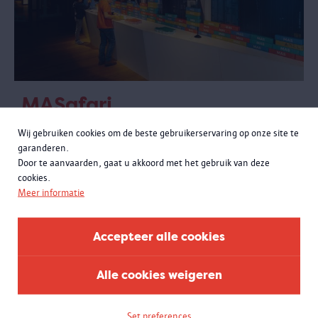
MASafari
Een speurtocht in de museumzalen
Wij gebruiken cookies om de beste gebruikerservaring op onze site te
Kinderen van 5 tot 10 jaar gaan samen met hun (groot) ouders op
garanderen.
zoek naar dieren in het museum. Onderweg krijgen ze allerlei
Door te aanvaarden, gaat u akkoord met het gebruik van deze
opdrachten.
cookies.
Meer informatie
Accepteer alle cookies
Alle cookies weigeren
Set preferences