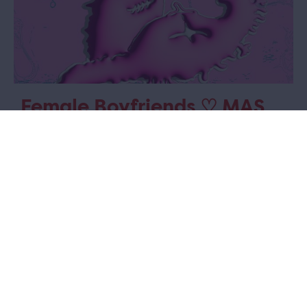
Female Boyfriends ♡ MAS
Darling
A queer club night for FLINTA’s & friends
Female Boyfriends & MAS Darling bundelen hun krachten voor een
FLINTA*-Pride-afterparty in het MAS. Dans mee tot in de vroege
uurtjes en ontdek wat er nog allemaal te beleven valt.
zaterdag 8 augustus 2026 tot zondag 9 augustus 2026 van
19:30 tot 5:00