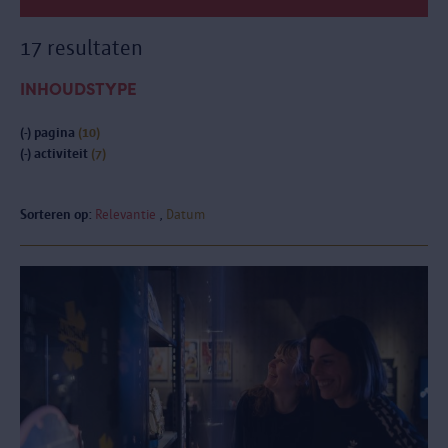
17 resultaten
INHOUDSTYPE
(-)
pagina
(10)
(-)
activiteit
(7)
Sorteren op:
Relevantie
Datum