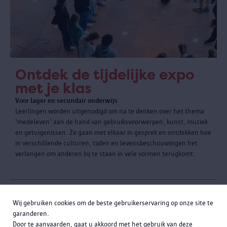
Ontdek de tijdelijke expo
met je klas
Voor lager en secundair onderwijs
Leerlingen worden uitgenodigd om na te denken over het thema
'medeleven' aan de hand van gebruiksvoorwerpen, kunst, muziek
en getuigenissen. Ze gaan met elkaar in gesprek en ontdekken hoe
in verschillende culturen, tijden en levensbeschouwingen het
verlangen om anderen bij te staan in vele vormen terugkomt.
Wij gebruiken cookies om de beste gebruikerservaring op onze site te
garanderen.
Door te aanvaarden, gaat u akkoord met het gebruik van deze