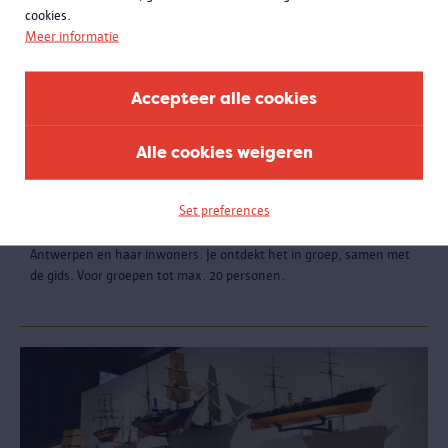
cookies.
Meer informatie
Accepteer alle cookies
Alle cookies weigeren
Stad in oorlog. Antwerpen 1940-1945
Set preferences
De expo toont de impact van de Tweede Wereldoorlog op
Antwerpen en haar inwoners. Je ontdekt het in groep, samen met
de gids. Voor groepen tot max. 20 personen.