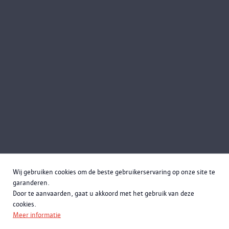
Prijs
Wij gebruiken cookies om de beste gebruikerservaring op onze site te
garanderen.
Prijs per gids (max. 15 leerlingen per gids, max. 2
Door te aanvaarden, gaat u akkoord met het gebruik van deze
groepen tegelijkertijd): € 95 + € 5
cookies.
administratiekost
Meer informatie
Toegang tot het museum is gratis voor