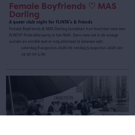
Female Boyfriends ♡ MAS
Darling
A queer club night for FLINTA’s & friends
Female Boyfriends & MAS Darling bundelen hun krachten voor een
FLINTA*-Pride-afterparty in het MAS. Dans mee tot in de vroege
uurtjes en ontdek wat er nog allemaal te beleven valt.
zaterdag 8 augustus 2026 tot zondag 9 augustus 2026 van
19:30 tot 5:00