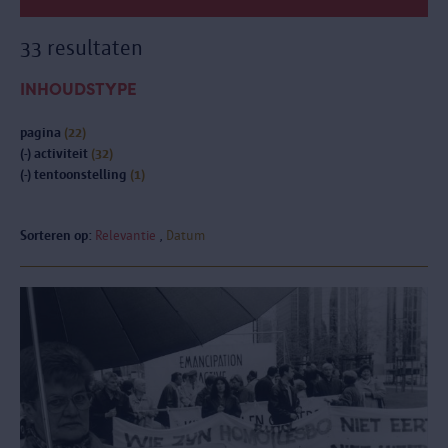
33 resultaten
INHOUDSTYPE
pagina
(22)
(-)
activiteit
(32)
(-)
tentoonstelling
(1)
Sorteren op:
Relevantie
Datum