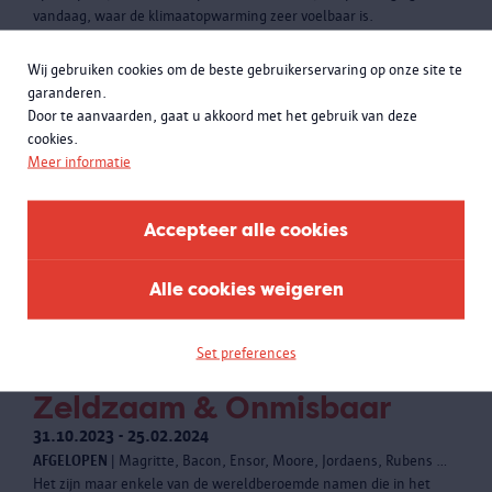
vandaag, waar de klimaatopwarming zeer voelbaar is.
Wij gebruiken cookies om de beste gebruikerservaring op onze site te
garanderen.
Door te aanvaarden, gaat u akkoord met het gebruik van deze
cookies.
Meer informatie
Accepteer alle cookies
Alle cookies weigeren
Set preferences
Zeldzaam & Onmisbaar
31.10.2023 - 25.02.2024
AFGELOPEN
| Magritte, Bacon, Ensor, Moore, Jordaens, Rubens …
Het zijn maar enkele van de wereldberoemde namen die in het