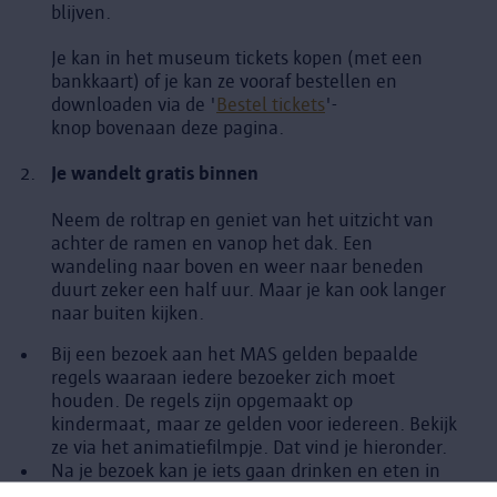
blijven.
Je kan in het museum tickets kopen (met een
bankkaart) of je kan ze vooraf bestellen en
downloaden via de '
Bestel tickets
'-
knop bovenaan deze pagina.
Je wandelt gratis binnen
Neem de roltrap en geniet van het uitzicht van
achter de ramen en vanop het dak. Een
wandeling naar boven en weer naar beneden
duurt zeker een half uur. Maar je kan ook langer
naar buiten kijken.
Bij een bezoek aan het MAS gelden bepaalde
regels waaraan iedere bezoeker zich moet
houden. De regels zijn opgemaakt op
kindermaat, maar ze gelden voor iedereen. Bekijk
ze via het animatiefilmpje. Dat vind je hieronder.
Na je bezoek kan je iets gaan drinken en eten in
café STORM op het gelijkvloers.