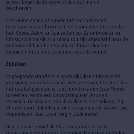
ze was begin 20ste eeuw al op deze manier
beschreven.
Het kleine gebeeldhouwde tafereel helemaal
bovenaan toont Christus in het voorgeborchte van de
hel. Vooral Adam en Eva vallen op. Ze ontmoeten er
Christus die na zijn kruisdood zou zijn afgedaald naar de
onderwereld om hen en alle rechtvaardigen te
bevrijden en ze mee te nemen naar de hemel.
Zijluiken
In geopende stand zie je op de zijluiken links-voor
de
Kruisiging
en rechts-voor
de Verrijzenis
van Christus. Als
het retabel gesloten is, ziet men links een
Ecce Homo
-
toneel en rechts een
ontmoeting van Jezus en
Veronica
. De schilder van de luiken is niet bekend, hij
of zij behoort stijlkritisch tot de zogenaamde Antwerpse
maniëristen, laat 15de, begin 16de eeuw.
Daar zien we zowel de Vlaamse primitieven als
renaissance-elementen: levendige kleurrijke taferelen