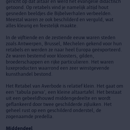
gericht op dat altaar én werd het evangelie didactisch
getoond. Op retabels vind je namelijk altijd hout
gesneden beeldjes die Bijbelverhalen verbeelden.
Meestal waren ze ook beschilderd en verguld, wat
alles kleurig en feestelijk maakte.
In de vijftiende en de zestiende eeuw waren steden
zoals Antwerpen, Brussel, Mechelen gekend voor hun
retabels en werden ze naar heel Europa geëxporteerd.
Ze waren bestemd voor kloosters, gilden,
broederschappen en rijke particulieren. Het waren
luxeproducten waarrond een zeer winstgevende
kunsthandel bestond.
Het Retabel van Averbode is relatief klein. Het gaat om
een ‘tabula parva’, een kleine altaartafel. Het bestaat
uit een gebeeldhouwd middengedeelte en wordt
geflankeerd door twee geschilderde zijluiken. Het
geheel rust op een geschilderd onderstel, de
zogenaamde predella.
Middendeel