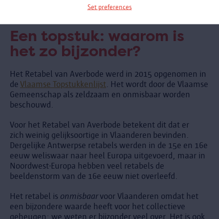
van 3.500 franken betaald.
Set preferences
Een topstuk: waarom is
het zo bijzonder?
Het Retabel van Averbode werd in 2015 opgenomen in
de
Vlaamse Topstukkenlijst
. Het wordt door de Vlaamse
Gemeenschap als zeldzaam en onmisbaar worden
beschouwd.
Voor het Retabel van Averbode betekent dit dat er
zich weinig gelijksoortige in Vlaanderen bevinden.
Dergelijke Antwerpse retabels werden in de 15e en 16e
eeuw weliswaar naar heel Europa uitgevoerd, maar in
Noordwest-Europa hebben veel retabels de
beeldenstorm van de 16e eeuw niet overleefd.
Het retabel is
onmisbaar
voor Vlaanderen omdat het
een bijzondere waarde heeft voor het collectieve
geheugen: we weten er bijzonder veel over. Het is ook