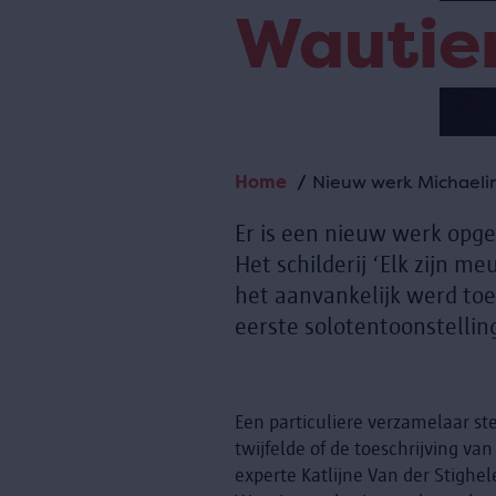
Wautie
Home
Nieuw werk Michaeli
Kruimelpad
Er is een nieuw werk opg
Het schilderij ‘Elk zijn m
het aanvankelijk werd to
eerste solotentoonstellin
Een particuliere verzamelaar st
twijfelde of de toeschrijving v
experte Katlijne Van der Stighe