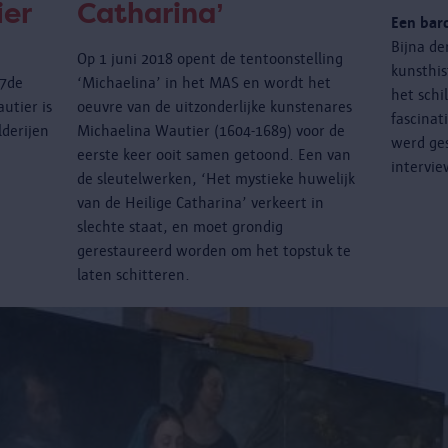
ier
Catharina’
Een bar
Bijna de
Op 1 juni 2018 opent de tentoonstelling
kunsthis
17de
‘Michaelina’ in het MAS en wordt het
het schi
utier is
oeuvre van de uitzonderlijke kunstenares
fascinat
lderijen
Michaelina Wautier (1604-1689) voor de
werd ges
eerste keer ooit samen getoond. Een van
intervie
de sleutelwerken, ‘Het mystieke huwelijk
van de Heilige Catharina’ verkeert in
slechte staat, en moet grondig
gerestaureerd worden om het topstuk te
laten schitteren.