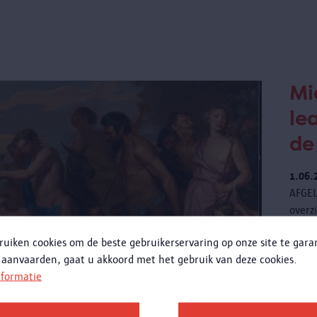
Mi
le
de
1.06.
AFGEL
overz
oeuvr
ruiken cookies om de beste gebruikerservaring op onze site te gar
(1604
 aanvaarden, gaat u akkoord met het gebruik van deze cookies.
musea
nformatie
expo 
tusse