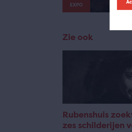
Ac
EXPO
Zie ook
Rubenshuis zoek
zes schilderijen 