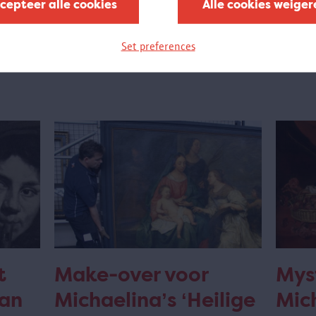
cepteer alle cookies
Alle cookies weiger
Set preferences
t
Make-over voor
Mys
van
Michaelina’s ‘Heilige
Mic