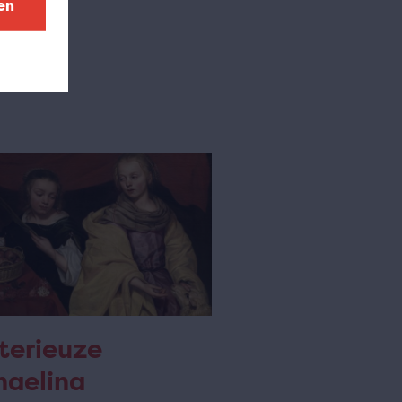
en
terieuze
haelina