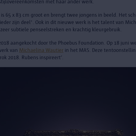
 stijlovereenkomsten met haar ander werk.
s 65 x 83 cm groot en brengt twee jongens in beeld. Het schild
ieder zijn deel'. Ook in dit nieuwe werk is het talent van Mich
 zeer subtiele penseelstreken en krachtig kleurgebruik.
 2018 aangekocht door the Phoebus Foundation. Op 18 juni w
 werk van
Michaelina Wautier
in het MAS. Deze tentoonstelling
rok 2018. Rubens inspireert’.