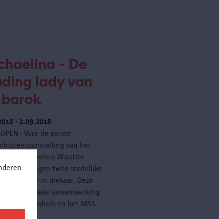
chaelina - De
ading lady van
 barok
2018 - 2.09.2018
OPEN - Voor de eerste
ichtstentoonstelling van het
e van Michaelina Wautier
anderen.
–1689), sloegen twee stedelijke
 de handen in mekaar. Deze
was een unieke samenwerking
n het Rubenshuis en het MAS.