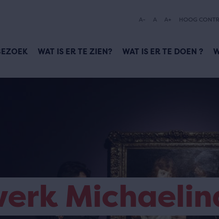
A-
A
A+
HOOG CONTR
BEZOEK
WAT IS ER TE ZIEN?
WAT IS ER TE DOEN ?
W
werk Michaelin