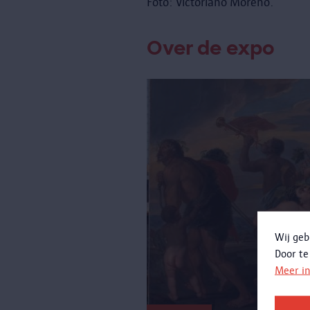
Foto: Victoriano Moreno.
Over de expo
Wij geb
Door te
Meer i