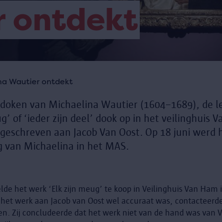
r ontdekt
na Wautier ontdekt
edoken van Michaelina Wautier (1604–1689), de le
eug’ of ‘ieder zijn deel’ dook op in het veilinghui
egeschreven aan Jacob Van Oost. Op 18 juni werd
g van Michaelina in het MAS.
elde het werk ‘Elk zijn meug’ te koop in Veilinghuis Van Ham
an het werk aan Jacob van Oost wel accuraat was, contacteerd
len. Zij concludeerde dat het werk niet van de hand was van